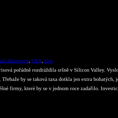
la Harrisová
, 
USA
, 
zisk
ová pořádně rozdráždila sršně v Silicon Valley. Vyslo
Třebaže by se taková taxa dotkla jen extra bohatých, j
šné firmy, které by se v jednom roce zadařilo. Investic