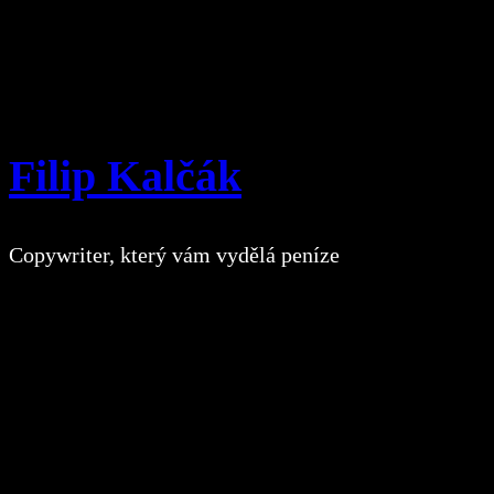
Přeskočit
na
obsah
Filip Kalčák
Copywriter, který vám vydělá peníze