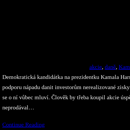
akcie
, 
daně
, 
Kama
Demokratická kandidátka na prezidentku Kamala Harris
podporu nápadu danit investorům nerealizované zisky. 
se o ní vůbec mluví. Člověk by třeba koupil akcie úspě
neprodával…
Continue Reading