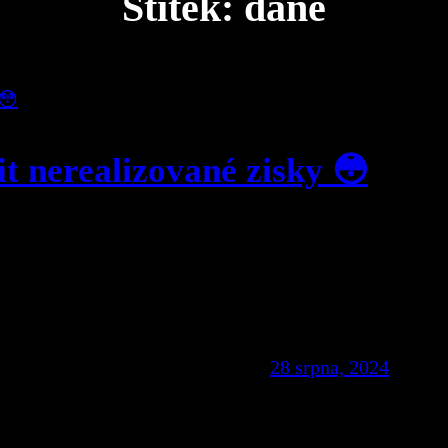
Štítek:
daně
t nerealizované zisky 😳
28 srpna, 2024