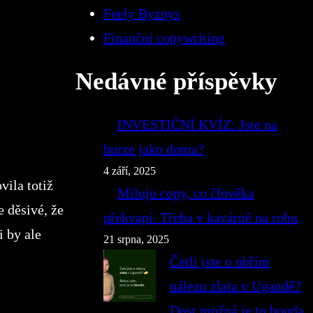
Feely Byznys
Finanční copywriting
Nedávné příspěvky
INVESTIČNÍ KVÍZ: Jste na
burze jako doma?
4 září, 2025
vila totiž
Miluju copy, co člověka
e děsivé, že
překvapí. Třeba v kavárně na rohu
i by ale
21 srpna, 2025
Četli jste o obřím
nálezu zlata v Ugandě?
Dost možná je to bouda