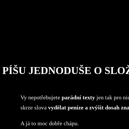
PÍŠU JEDNODUŠE O SLO
Vy nepotřebujete
parádní texty
jen tak pro ni
skrze slova
vydělat peníze a zvýšit dosah zn
A já to moc dobře chápu.