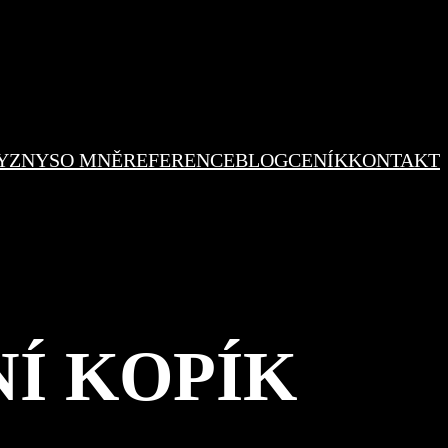
YZNYS
O MNĚ
REFERENCE
BLOG
CENÍK
KONTAKT
Í KOPÍK