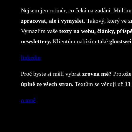
Nejsem jen rutinér, co čeká na zadání. Multi
zpracovat, ale i vymyslet
. Takový, který ve z
Vymazlím vaše
texty na webu, články, příspě
newslettery.
Klientům nabízím také
ghostwri
linkedin
Proč byste si měli vybrat
zrovna mě?
Protože
úplně ze všech stran.
Textům se věnuji už
13 
o mně