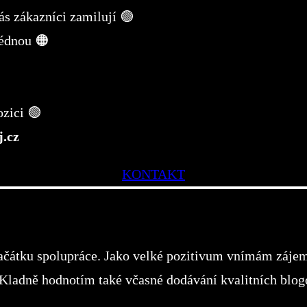
vás zákazníci zamilují 🟢
lédnou​ 🟠
ozici 🟢
.cz
KONTAKT
ačátku spolupráce. Jako velké pozitivum vnímám zájem 
Kladně hodnotím také včasné dodávání kvalitních blog