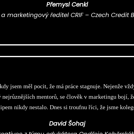
Přemysl Cenkl
 marketingový ředitel CRIF – Czech Credit B
y jsem měl pocit, že má práce stagnuje. Nejenže vždy
 nejrůznějších mentorů, se člověk v marketingu bojí, že
ipem nikdy nestalo. Dnes si troufnu říci, že jsme kol
David Šohaj
reativec z týmu edukátora Ondřeje Koběrské