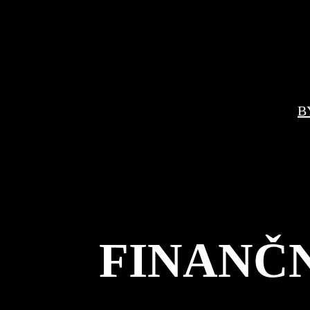
B
FINANČN