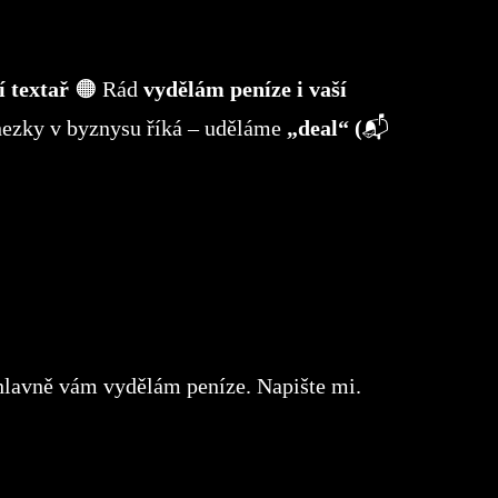
í textař
🟠 Rád
vydělám peníze i vaší
 hezky v byznysu říká – uděláme
„deal“ (
📬
 hlavně vám vydělám peníze. Napište mi.