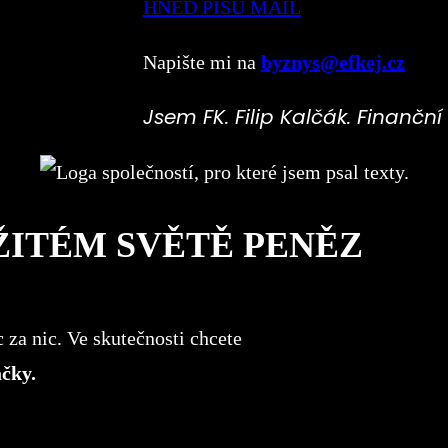
HNED PÍŠU MAIL
Napište mi na
byznys@efkej.cz
Jsem FK. Filip Kalčák. Finanční 
ŽITÉM SVĚTĚ PENĚZ
c za nic. Ve skutečnosti chcete
ačky.