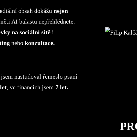
mediální obsah dokážu
nejen
měti AI balastu nepřehlédnete.
vky na sociální sítě
i
ting
nebo
konzultace.
 jsem nastudoval řemeslo psaní
let
, ve financích jsem
7 let.
PR