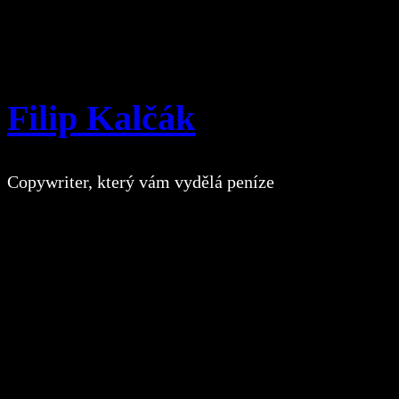
Přeskočit
na
obsah
Filip Kalčák
Copywriter, který vám vydělá peníze