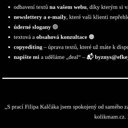
odbavení textů
na vašem webu
, díky kterým si 
newslettery a e-maily
, které vaši klienti nepřeh
úderné slogany
🟢
textová a
obsahová konzultace
🟠
copyediting
– úprava textů, které už máte k disp
napište mi
a uděláme „deal“ –
📬
byznys@efkej
„S prací Filipa Kalčáka jsem spokojený od samého z
kolikmam.cz. 