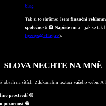
blog
Tak si to shrňme: Jsem
finanční reklamn
společnosti
🏦
Napište mi
a – jak se tak
byznys@efkej.cz
).
SLOVA NECHTE NA MNĚ
áš obsah na sítích. Zdokonalím textaci vašeho webu. A
fline prostředí
🟢
u pozornost
🟠